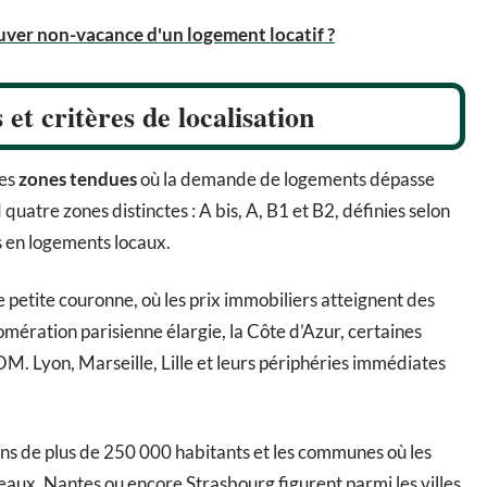
ver non-vacance d'un logement locatif ?
et critères de localisation
des
zones tendues
où la demande de logements dépasse
uatre zones distinctes : A bis, A, B1 et B2, définies selon
ns en logements locaux.
petite couronne, où les prix immobiliers atteignent des
mération parisienne élargie, la Côte d’Azur, certaines
 Lyon, Marseille, Lille et leurs périphéries immédiates
ns de plus de 250 000 habitants et les communes où les
eaux, Nantes ou encore Strasbourg figurent parmi les villes