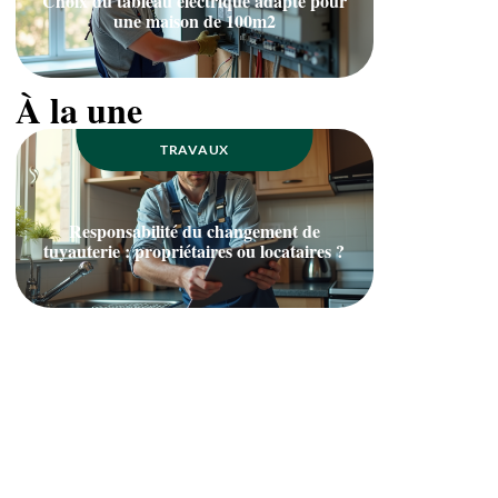
Choix du tableau électrique adapté pour
une maison de 100m2
À la une
TRAVAUX
Responsabilité du changement de
tuyauterie : propriétaires ou locataires ?