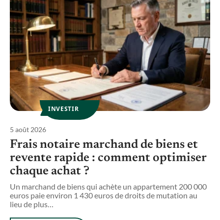
INVESTIR
5 août 2026
2
r
Frais notaire marchand de biens et
revente rapide : comment optimiser
chaque achat ?
el
Un marchand de biens qui achète un appartement 200 000
U
euros paie environ 1 430 euros de droits de mutation au
s
lieu de plus
…
c