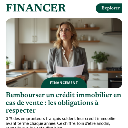
FINANCER
Explorer
FINANCEMENT
,
Rembourser un crédit immobilier en
e
cas de vente : les obligations à
respecter
3 % des emprunteurs français soldent leur crédit immobilier
U
avant terme chaque année. Ce chiffre, loin d'être anodin,
h
rappelle que la vente d'un bien
…
f