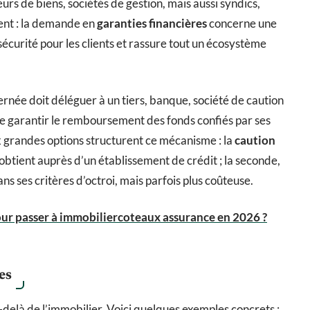
rs de biens, sociétés de gestion, mais aussi syndics,
ent : la demande en
garanties financières
concerne une
sécurité pour les clients et rassure tout un écosystème
ernée doit déléguer à un tiers, banque, société de caution
e garantir le remboursement des fonds confiés par ses
ux grandes options structurent ce mécanisme : la
caution
’obtient auprès d’un établissement de crédit ; la seconde,
ns ses critères d’octroi, mais parfois plus coûteuse.
our passer à immobiliercoteaux assurance en 2026 ?
es
-delà de l’immobilier. Voici quelques exemples concrets :