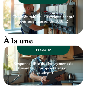
Choix du tableau électrique adapté
pour une maison de 100m2
À la une
TRAVAUX
Responsabilité du changement de
tuyauterie : propriétaires ou
locataires ?