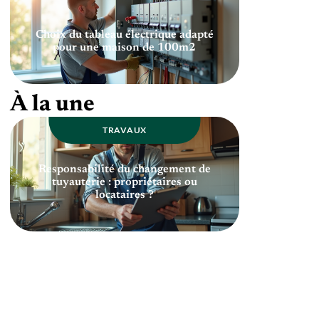
Choix du tableau électrique adapté
pour une maison de 100m2
À la une
TRAVAUX
Responsabilité du changement de
tuyauterie : propriétaires ou
locataires ?