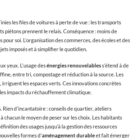
nies les files de voitures à perte de vue : les transports
nts piétons prennent le relais. Conséquence : moins de
ps pour soi. L’organisation des commerces, des écoles et des
ets imposés et à simplifier le quotidien.
aux yeux. L’usage des
énergies renouvelables
s’étend à de
ine, entre tri, compostage et réduction à la source. Les
, irriguent les espaces verts. Ces innovations concrètes
t les impacts du réchauffement climatique.
s
. Rien d’incantatoire : conseils de quartier, ateliers
t à chacun le moyen de peser sur les choix. Les habitants
inition des usages jusqu’à la gestion des ressources
nouvelles formes d’
aménagement durable
et fait émerger