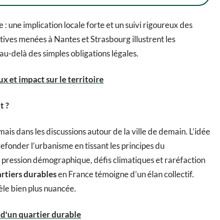
: une implication locale forte et un suivi rigoureux des
tives menées à Nantes et Strasbourg illustrent les
u-delà des simples obligations légales.
x et impact sur le territoire
t ?
is dans les discussions autour de la ville de demain. L’idée
 refonder l’urbanisme en tissant les principes du
 pression démographique, défis climatiques et raréfaction
artiers durables
en France témoigne d’un élan collectif.
vèle bien plus nuancée.
 d'un quartier durable