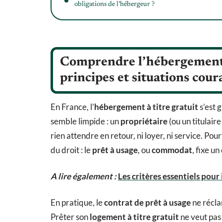
obligations de l’hébergeur ?
Comprendre l’hébergement à 
principes et situations cour
En France, l’
hébergement à titre gratuit
s’est 
semble limpide : un
propriétaire
(ou un titulair
rien attendre en retour, ni loyer, ni service. Po
du droit : le
prêt à usage
, ou
commodat
, fixe u
A lire également :
Les critères essentiels pour
En pratique, le
contrat de prêt à usage
ne réclam
Prêter son
logement à titre gratuit
ne veut pas 