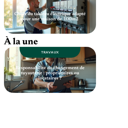
Choix du tableau électrique adapté
pour une maison de 100m2
À la une
TRAVAUX
Responsabilité du changement de
tuyauterie : propriétaires ou
locataires ?