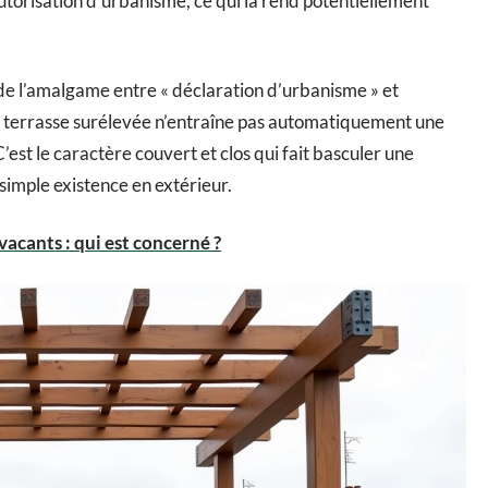
utorisation d’urbanisme, ce qui la rend potentiellement
de l’amalgame entre « déclaration d’urbanisme » et
ur terrasse surélevée n’entraîne pas automatiquement une
’est le caractère couvert et clos qui fait basculer une
 simple existence en extérieur.
vacants : qui est concerné ?