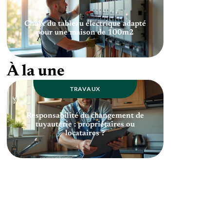
Choix du tableau électrique adapté
pour une maison de 100m2
À la une
TRAVAUX
Responsabilité du changement de
tuyauterie : propriétaires ou
locataires ?