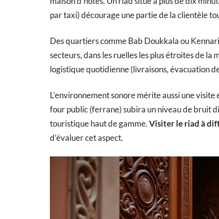
maison d’hôtes. Un riad situé à plus de dix minu
par taxi) décourage une partie de la clientèle t
Des quartiers comme Bab Doukkala ou Kennaria 
secteurs, dans les ruelles les plus étroites de l
logistique quotidienne (livraisons, évacuation de
L’environnement sonore mérite aussi une visite e
four public (ferrane) subira un niveau de bruit
touristique haut de gamme.
Visiter le riad à d
d’évaluer cet aspect.