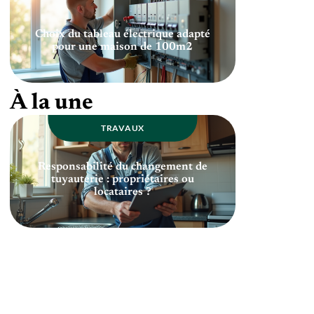
Choix du tableau électrique adapté
pour une maison de 100m2
À la une
TRAVAUX
Responsabilité du changement de
tuyauterie : propriétaires ou
locataires ?