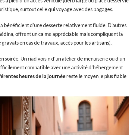
tes à pied d’un accès véhicule (derb large ou place desservie
ouristique, surtout celle qui voyage avec des bagages.
bénéficient d’une desserte relativement fluide. D’autres
a médina, offrent un calme appréciable mais compliquent la
 gravats en cas de travaux, accès pour les artisans).
n soirée. Un riad voisin d’un atelier de menuiserie ou d’un
 difficilement compatible avec une activité d’hébergement
ifférentes heures de la journée
reste le moyen le plus fiable